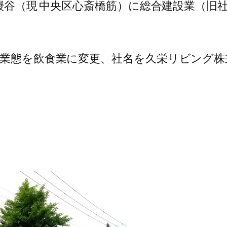
区鰻谷（現 中央区心斎橋筋）に総合建設業（
い業態を飲食業に変更、社名を久栄リビング