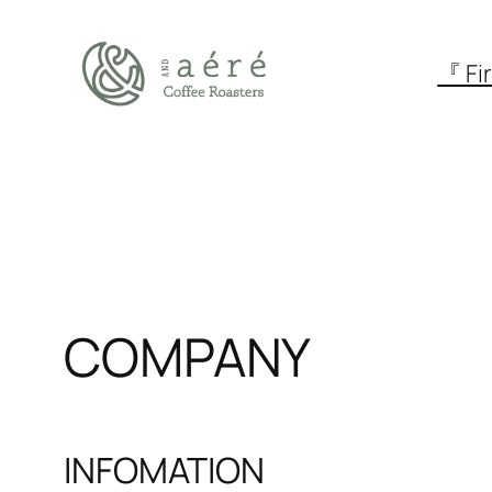
内
容
『 Fir
を
ス
キ
ッ
プ
COMPANY
INFOMATION