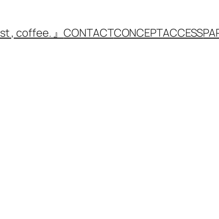
st , coffee. 』
CONTACT
CONCEPT
ACCESS
PA