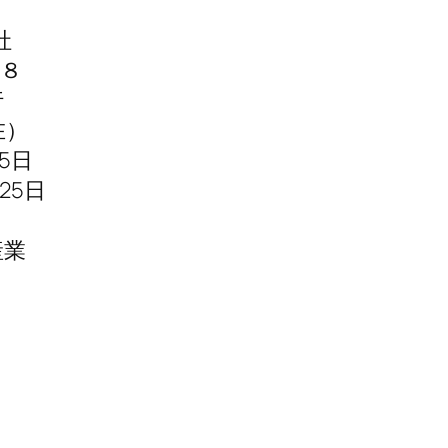
社
２８
行
在）
5日
25日
動産業