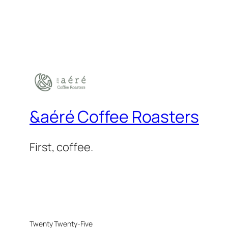
&aéré Coffee Roasters
First, coffee.
Twenty Twenty-Five